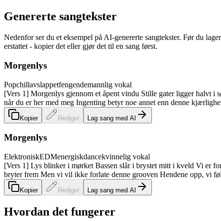
Genererte sangtekster
Nedenfor ser du et eksempel på AI-genererte sangtekster. Før du lager
erstattet - kopier det eller gjør det til en sang først.
Morgenlys
Pop
chill
avslappet
fengende
mannlig vokal
[Vers 1] Morgenlys gjennom et åpent vindu Stille gater ligger halvt i 
når du er her med meg Ingenting betyr noe annet enn denne kjærligheten
Kopier
Rediger
Lag sang med AI
Morgenlys
Elektronisk
EDM
energisk
dance
kvinnelig vokal
[Vers 1] Lys blinker i mørket Bassen slår i brystet mitt i kveld Vi er
bryter frem Men vi vil ikke forlate denne grooven Hendene opp, vi føle
Kopier
Rediger
Lag sang med AI
Hvordan det fungerer