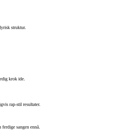
lyrisk struktur.
rdig krok ide.
vis rap-stil resultater.
n ferdige sangen ennå.