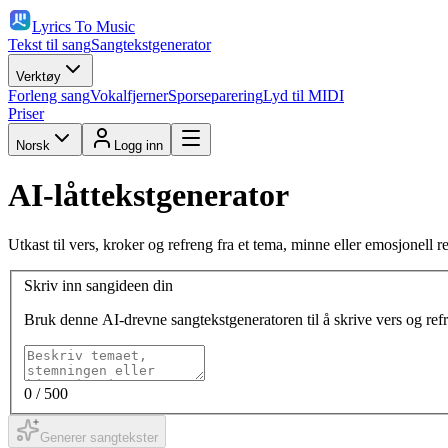
Lyrics To Music
Tekst til sang
Sangtekstgenerator
Verktøy
Forleng sang
Vokalfjerner
Sporseparering
Lyd til MIDI
Priser
Norsk
Logg inn
AI-låttekstgenerator
Utkast til vers, kroker og refreng fra et tema, minne eller emosjonell ret
Skriv inn sangideen din
Bruk denne AI-drevne sangtekstgeneratoren til å skrive vers og refre
0
/ 500
Generer sangtekster