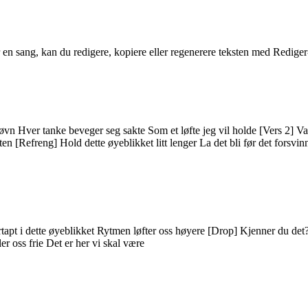
 en sang, kan du redigere, kopiere eller regenerere teksten med Rediger
søvn Hver tanke beveger seg sakte Som et løfte jeg vil holde [Vers 2] Var
 [Refreng] Hold dette øyeblikket litt lenger La det bli før det forsvinn
 fortapt i dette øyeblikket Rytmen løfter oss høyere [Drop] Kjenner du de
r oss frie Det er her vi skal være