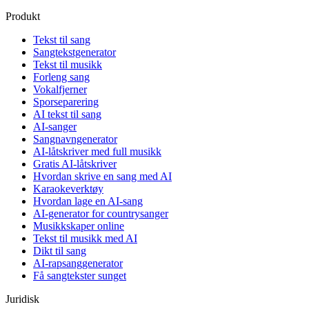
Produkt
Tekst til sang
Sangtekstgenerator
Tekst til musikk
Forleng sang
Vokalfjerner
Sporseparering
AI tekst til sang
AI-sanger
Sangnavngenerator
AI-låtskriver med full musikk
Gratis AI-låtskriver
Hvordan skrive en sang med AI
Karaokeverktøy
Hvordan lage en AI-sang
AI-generator for countrysanger
Musikkskaper online
Tekst til musikk med AI
Dikt til sang
AI-rapsanggenerator
Få sangtekster sunget
Juridisk