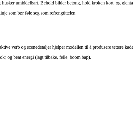
k husker umiddelbart. Behold bilder betong, hold kroken kort, og gjenta
inje som bør føle seg som refrengtittelen.
tive verb og scenedetaljer hjelper modellen til å produsere tettere kad
k) og beat energi (lagt tilbake, felle, boom bap).