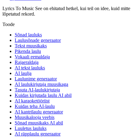
Lyrics To Music See on ehitatud hetkel, kui teil on idee, kuid mitte
lõpetatud rekord.
Toode
Sõnad lauluks
Laulusõnade generaator
Tekst muusikaks
Pikenda laulu
Vokaali eemaldaja
Rajaeraldaja
AI tekst lauluks
AI laulja
Laulunime generaator
AI laulukirjutaja muusikaga
Tasuta AI-laulukirjutaja
Kuidas kirjutada laulu AI abil
AI karaoketööriist
Kuidas teha AI-laulu
AI kantrilaulu generaator
Muusikalooja veebis
Sõnad muusikaks AI abil
Luuletus lauluks
AI räpplaulu generaator