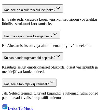
Kas see on ainult täislaulude jaoks?
Ei. Saate seda kasutada koori, värsikontseptsiooni või täieliku
lüürilise struktuuri koostamiseks.
Kas ma vajan muusikakogemust?
Ei. Alustamiseks on vaja ainult teemat, lugu või meeleolu.
Kuidas saada tugevamaid poplaule?
Kasutage selget emotsionaalset olukorda, otsest vaatepunkti ja
meeldejäävat konksu ideed.
Kas see aitab räpi kirjutamisel?
Jah. Selged teemad, tugevad kujundid ja lühemad rütmijooned
parandavad tavaliselt rap-stiilis tulemusi.
Lyrics To Music