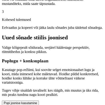
mustanditeks, mida saate täpsustada.
3
Kohesed tulemused
Eelvaatlus ja kopeeri või jätka laulu sõnades juba täidetud sõnadega.
Uued sõnade stiilis joonised
Valige kõigepealt sõidurada, seejärel häälestage perspektiiv,
rütmitihedus ja konksu pikkus.
Poplugu + konksuplaan
Kasutage pop-režiimi, kui soovite selget emotsionaalset lugu ja
koori, mida inimesed kohe mäletavad. Hoidke pildid konkreetsed,
hoidke konks lühike ja korrake ühte võtmefraasi väikese
variatsiooniga.
Tugev vihje sisaldab tavaliselt: kes räägib, mis muutus ja üks rida,
mis peaks tundma nagu koori pealkiri.
Popi joonise kasutamine