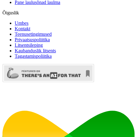
Pane laulusõnad laulma
Õiguslik
Umbes
Kontakt
Teenusetingimused
Privaatsuspoliitika
Litsentsileping
Kaubanduslik litsents
Tagastamispoliitika