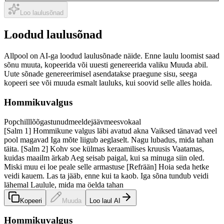
Loo laulusõnad
Loodud laulusõnad
Allpool on AI-ga loodud laulusõnade näide. Enne laulu loomist saad
sõnu muuta, kopeerida või uuesti genereerida valiku Muuda abil.
Uute sõnade genereerimisel asendatakse praegune sisu, seega
kopeeri see või muuda esmalt lauluks, kui soovid selle alles hoida.
Hommikuvalgus
Pop
chill
lõõgastunud
meeldejääv
meesvokaal
[Salm 1] Hommikune valgus läbi avatud akna Vaiksed tänavad veel
pool magavad Iga mõte liigub aeglaselt. Nagu lubadus, mida tahan
täita. [Salm 2] Kohv soe külmas keraamilises kruusis Vaatamas,
kuidas maailm ärkab Aeg seisab paigal, kui sa minuga siin oled.
Miski muu ei loe peale selle armastuse [Refrään] Hoia seda hetke
veidi kauem. Las ta jääb, enne kui ta kaob. Iga sõna tundub veidi
lähemal Laulule, mida ma öelda tahan
Kopeeri
Muuda
Loo laul AI
Hommikuvalgus