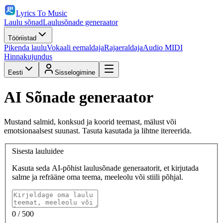
Lyrics To Music
Laulu sõnad
Laulusõnade generaator
Tööriistad
Pikenda laulu
Vokaali eemaldaja
Rajaeraldaja
Audio MIDI
Hinnakujundus
Eesti
Sisselogimine
AI Sõnade generaator
Mustand salmid, konksud ja koorid teemast, mälust või
emotsionaalsest suunast. Tasuta kasutada ja lihtne itereerida.
Sisesta lauluidee
Kasuta seda AI-põhist laulusõnade generaatorit, et kirjutada
salme ja refrääne oma teema, meeleolu või stiili põhjal.
0
/ 500