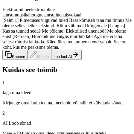
Elektrooniline
elektrooniline
tantsumuusika
hoogne
tantsuline
naisvokaal
[Salm 1] Pimeduses vilguvad tuled Bass kõmiseb täna mu rinnus Me
oleme selles hetkes eksinud. Rütm viib meid kõrgemale [Langus]
Kas sa tunned seda? Me põleme! Elektrilised unenäod! Me oleme
elus! [Refrään] Hommikune valgus murdub läbi Aga me ei taha
sellest rütmist lahkuda. Käed üles, me tunneme end vabalt. See on
koht, kus me peaksime olema.
Kopeeri
Muuda
Loo laul AI
Kuidas see toimib
1
Jaga oma ideed
Kirjutage oma laulu teema, meeleolu või stiil, et käivitada sõnad.
2
AI Loob sõnad
Meie AI Muudab oma ideed originaalseteks lüürilisteks