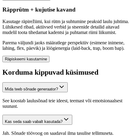
Räpprütm + kujutise kavand
Kasutage räpirežiimi, kui rütm ja suhtumine peaksid laulu juhtima.
Lühikesed ribad, aktiivsed verbid ja stseenide detailid aitavad
mudelil toota tihedamat kadentsi ja puhtamat riimi liikumist.
Parema väljundi jaoks määratlege perspektiiv (esimene inimene,
lahing, flex, päevik) ja löögienergia (laid-back, trap, boom bap).
Räpiskeemi kasutamine
Korduma kippuvad küsimused
Mida teeb sõnade generaator?
See koostab laulusõnad teie ideest, teemast või emotsionaalsest
suunast.
Kas seda saab vabalt kasutada?
Jah. Sõnade töövoog on saadaval ilma tasulise tellimuseta.