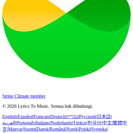
Stripe Climate member
©
2026
Lyrics To Music
.
Semua hak dilindungi.
English
|
Español
|
Français
|
Deutsch
|
עברית
|
Русский
|
日本語
|
العربية
|
Português
|
Italiano
|
Nederlands
|
Türkçe
|
한국어
|
中文
|
繁體中
文
|
Magyar
|
Suomi
|
Dansk
|
Română
|
Norsk
|
Polski
|
Svenska
|