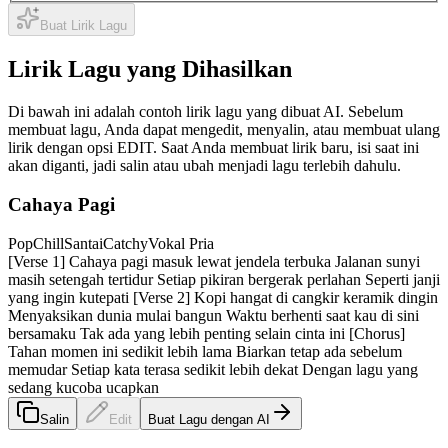
Buat Lirik Lagu
Lirik Lagu yang Dihasilkan
Di bawah ini adalah contoh lirik lagu yang dibuat AI. Sebelum
membuat lagu, Anda dapat mengedit, menyalin, atau membuat ulang
lirik dengan opsi EDIT. Saat Anda membuat lirik baru, isi saat ini
akan diganti, jadi salin atau ubah menjadi lagu terlebih dahulu.
Cahaya Pagi
Pop
Chill
Santai
Catchy
Vokal Pria
[Verse 1] Cahaya pagi masuk lewat jendela terbuka Jalanan sunyi
masih setengah tertidur Setiap pikiran bergerak perlahan Seperti janji
yang ingin kutepati [Verse 2] Kopi hangat di cangkir keramik dingin
Menyaksikan dunia mulai bangun Waktu berhenti saat kau di sini
bersamaku Tak ada yang lebih penting selain cinta ini [Chorus]
Tahan momen ini sedikit lebih lama Biarkan tetap ada sebelum
memudar Setiap kata terasa sedikit lebih dekat Dengan lagu yang
sedang kucoba ucapkan
Salin
Edit
Buat Lagu dengan AI