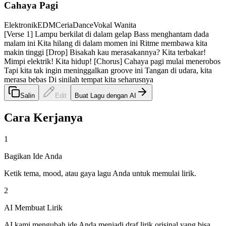
Cahaya Pagi
Elektronik
EDM
Ceria
Dance
Vokal Wanita
[Verse 1] Lampu berkilat di dalam gelap Bass menghantam dada
malam ini Kita hilang di dalam momen ini Ritme membawa kita
makin tinggi [Drop] Bisakah kau merasakannya? Kita terbakar!
Mimpi elektrik! Kita hidup! [Chorus] Cahaya pagi mulai menerobos
Tapi kita tak ingin meninggalkan groove ini Tangan di udara, kita
merasa bebas Di sinilah tempat kita seharusnya
Salin
Edit
Buat Lagu dengan AI
Cara Kerjanya
1
Bagikan Ide Anda
Ketik tema, mood, atau gaya lagu Anda untuk memulai lirik.
2
AI Membuat Lirik
AI kami mengubah ide Anda menjadi draf lirik orisinal yang bisa