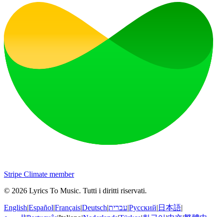
Stripe Climate member
©
2026
Lyrics To Music
.
Tutti i diritti riservati.
English
|
Español
|
Français
|
Deutsch
|
עברית
|
Русский
|
日本語
|