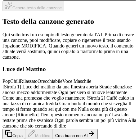
Genera testo della canzone
Testo della canzone generato
Qui sotto trovi un esempio di testo generato dall'AI. Prima di creare
una canzone, puoi modificare, copiare o rigenerare il testo usando
l'opzione MODIFICA. Quando generi un nuovo testo, il contenuto
attuale verrà sostituito, quindi copialo o trasformalo prima in una
canzone.
Luce del Mattino
Pop
Chill
Rilassato
Orecchiabile
Voce Maschile
[Strofa 1] Luce del mattino da una finestra aperta Strade silenziose
ancora mezzo addormentate Ogni pensiero si muove lentamente
Come una promessa che voglio mantenere [Strofa 2] Caffè caldo in
una tazza di ceramica fredda Guardando il mondo che si sveglia Il
tempo si ferma quando sei qui con me Nulla conta più di questo
amore [Ritornello] Tieni questo momento ancora un po' Lascialo
restare prima che svanisca Ogni parola sembra un po' più vicina Alla
canzone che sto cercando di dire
Copia
Modifica
Crea brano con AI