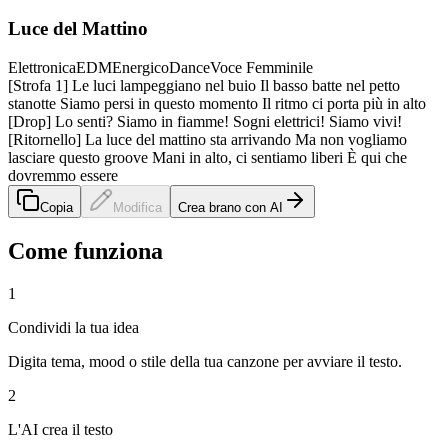
Luce del Mattino
Elettronica
EDM
Energico
Dance
Voce Femminile
[Strofa 1] Le luci lampeggiano nel buio Il basso batte nel petto
stanotte Siamo persi in questo momento Il ritmo ci porta più in alto
[Drop] Lo senti? Siamo in fiamme! Sogni elettrici! Siamo vivi!
[Ritornello] La luce del mattino sta arrivando Ma non vogliamo
lasciare questo groove Mani in alto, ci sentiamo liberi È qui che
dovremmo essere
Copia
Modifica
Crea brano con AI
Come funziona
1
Condividi la tua idea
Digita tema, mood o stile della tua canzone per avviare il testo.
2
L'AI crea il testo