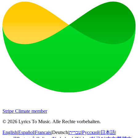
Stripe Climate member
©
2026
Lyrics To Music
.
Alle Rechte vorbehalten.
English
|
Español
|
Français
|
Deutsch
|
עברית
|
Русский
|
日本語
|