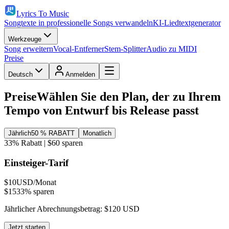
Lyrics To Music
Songtexte in professionelle Songs verwandeln
KI-Liedtextgenerator
Werkzeuge
Song erweitern
Vocal-Entferner
Stem-Splitter
Audio zu MIDI
Preise
Deutsch
Anmelden
Preise
Wählen Sie den Plan, der zu Ihrem
Tempo von Entwurf bis Release passt
Jährlich
50 % RABATT
Monatlich
33% Rabatt | $60 sparen
Einsteiger-Tarif
$10
USD/Monat
$15
33% sparen
Jährlicher Abrechnungsbetrag: $120 USD
Jetzt starten