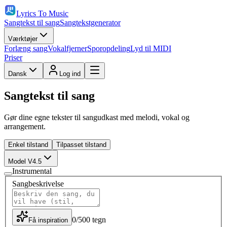
Lyrics To Music
Sangtekst til sang
Sangtekstgenerator
Værktøjer
Forlæng sang
Vokalfjerner
Sporopdeling
Lyd til MIDI
Priser
Dansk
Log ind
Sangtekst til sang
Gør dine egne tekster til sangudkast med melodi, vokal og
arrangement.
Enkel tilstand
Tilpasset tilstand
Model V4.5
Instrumental
Sangbeskrivelse
0
/
500
tegn
Få inspiration