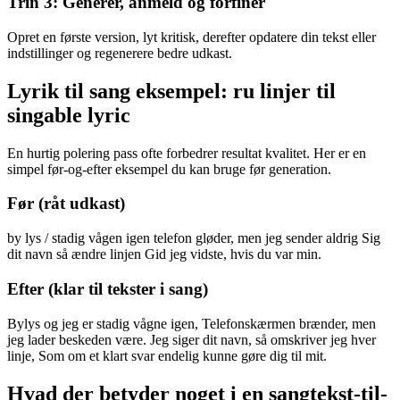
Trin 3: Generér, anmeld og forfiner
Opret en første version, lyt kritisk, derefter opdatere din tekst eller
indstillinger og regenerere bedre udkast.
Lyrik til sang eksempel: ru linjer til
singable lyric
En hurtig polering pass ofte forbedrer resultat kvalitet. Her er en
simpel før-og-efter eksempel du kan bruge før generation.
Før (råt udkast)
by lys / stadig vågen igen telefon gløder, men jeg sender aldrig Sig
dit navn så ændre linjen Gid jeg vidste, hvis du var min.
Efter (klar til tekster i sang)
Bylys og jeg er stadig vågne igen, Telefonskærmen brænder, men
jeg lader beskeden være. Jeg siger dit navn, så omskriver jeg hver
linje, Som om et klart svar endelig kunne gøre dig til mit.
Hvad der betyder noget i en sangtekst-til-