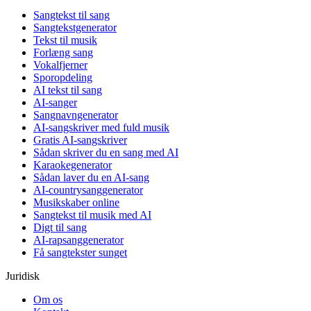
Sangtekst til sang
Sangtekstgenerator
Tekst til musik
Forlæng sang
Vokalfjerner
Sporopdeling
AI tekst til sang
AI-sanger
Sangnavngenerator
AI-sangskriver med fuld musik
Gratis AI-sangskriver
Sådan skriver du en sang med AI
Karaokegenerator
Sådan laver du en AI-sang
AI-countrysanggenerator
Musikskaber online
Sangtekst til musik med AI
Digt til sang
AI-rapsanggenerator
Få sangtekster sunget
Juridisk
Om os