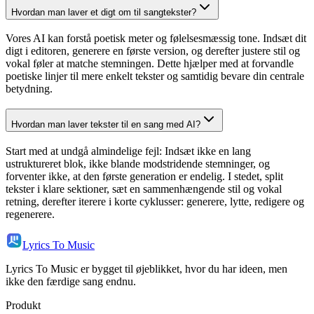
Hvordan man laver et digt om til sangtekster?
Vores AI kan forstå poetisk meter og følelsesmæssig tone. Indsæt dit
digt i editoren, generere en første version, og derefter justere stil og
vokal føler at matche stemningen. Dette hjælper med at forvandle
poetiske linjer til mere enkelt tekster og samtidig bevare din centrale
betydning.
Hvordan man laver tekster til en sang med AI?
Start med at undgå almindelige fejl: Indsæt ikke en lang
ustruktureret blok, ikke blande modstridende stemninger, og
forventer ikke, at den første generation er endelig. I stedet, split
tekster i klare sektioner, sæt en sammenhængende stil og vokal
retning, derefter iterere i korte cyklusser: generere, lytte, redigere og
regenerere.
Lyrics To Music
Lyrics To Music er bygget til øjeblikket, hvor du har ideen, men
ikke den færdige sang endnu.
Produkt